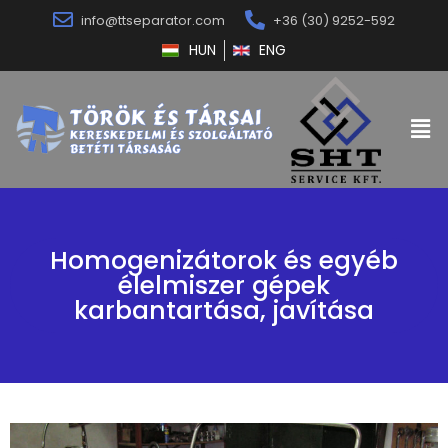
info@ttseparator.com
+36 (30) 9252-592
HUN
ENG
Homogenizátorok és egyéb
élelmiszer gépek
karbantartása, javítása