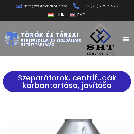
info@ttseparator.com
+36 (30) 9252-592
HUN
ENG
Szeparátorok, centrifugák
karbantartása, javítása