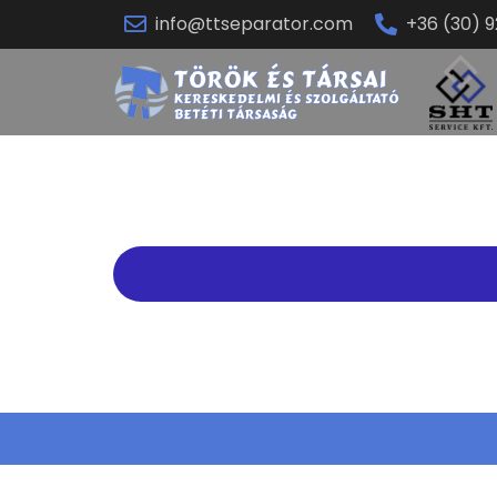
info@ttseparator.com
+36 (30) 