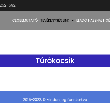
9252-592
CÉGBEMUTATÓ
TEVÉKENYSÉGEINK
ELADÓ HASZNÁLT GÉ
Túrókocsik
2015-2022, © Minden jog fenntartva