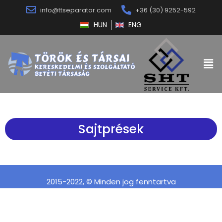
info@ttseparator.com
+36 (30) 9252-592
HUN
ENG
Sajtprések
2015-2022, © Minden jog fenntartva