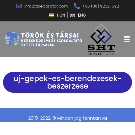
info@ttseparator.com
+36 (30) 9252-592
HUN
ENG
uj-gepek-es-berendezesek-
beszerzese
2015-2022, © Minden jog fenntartva