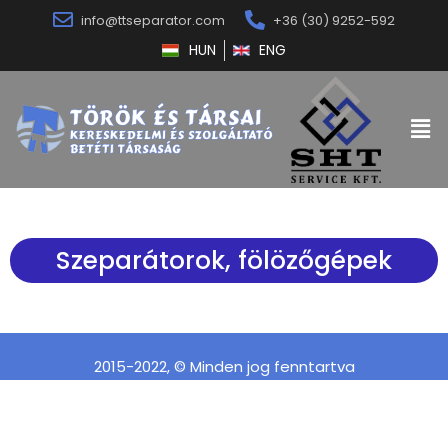
info@ttseparator.com
+36 (30) 9252-592
HUN
ENG
Szeparátorok, fölözőgépek
2015-2022, © Minden jog fenntartva