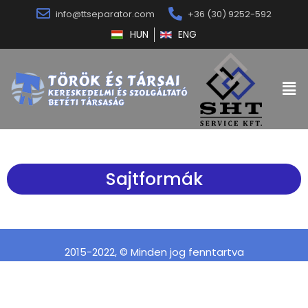
info@ttseparator.com
+36 (30) 9252-592
HUN
ENG
Sajtformák
2015-2022, © Minden jog fenntartva