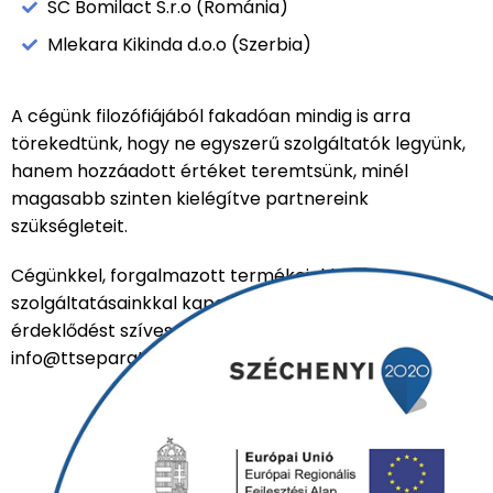
SC Bomilact S.r.o (Románia)
Mlekara Kikinda d.o.o (Szerbia)
A cégünk filozófiájából fakadóan mindig is arra
törekedtünk, hogy ne egyszerű szolgáltatók legyünk,
hanem hozzáadott értéket teremtsünk, minél
magasabb szinten kielégítve partnereink
szükségleteit.
Cégünkkel, forgalmazott termékeinkkel és
szolgáltatásainkkal kapcsolatban minden kérdést,
érdeklődést szívesen fogadunk az
info@ttseparator.hu email címen.