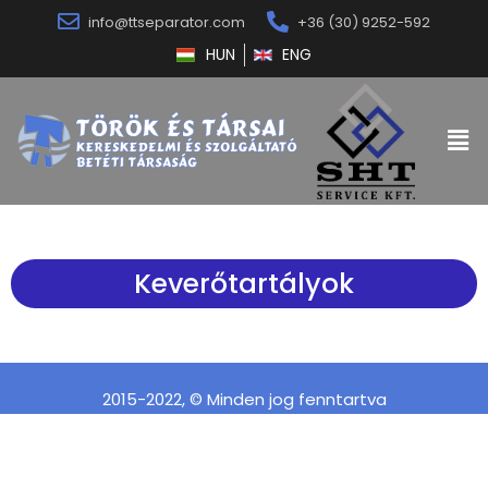
info@ttseparator.com
+36 (30) 9252-592
HUN
ENG
Keverőtartályok
2015-2022, © Minden jog fenntartva